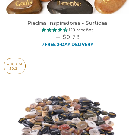
Piedras inspiradoras - Surtidas
129 reseñas
PRECIO DE VENTA
$0.78
—
⚡FREE 2-DAY DELIVERY
AHORRA
$0.34