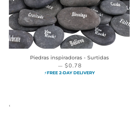
Piedras inspiradoras - Surtidas
PRECIO DE VENTA
$0.78
—
⚡FREE 2-DAY DELIVERY
‹