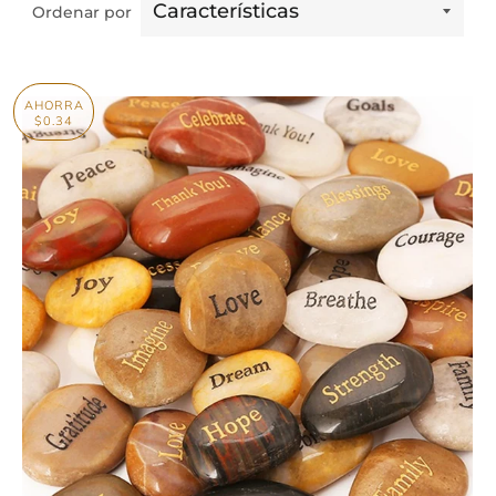
Ordenar por
AHORRA
$0.34