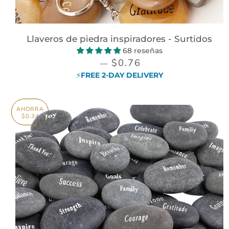
Llaveros de piedra inspiradores - Surtidos
68 reseñas
PRECIO DE VENTA
$0.76
—
⚡FREE 2-DAY DELIVERY
AHORRA
$0.34