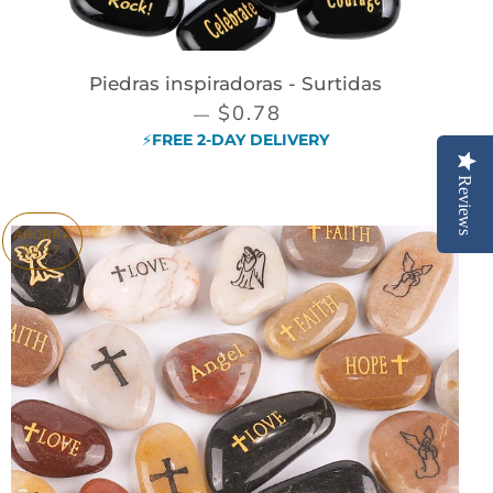
Piedras inspiradoras - Surtidas
PRECIO DE VENTA
$0.78
—
⚡FREE 2-DAY DELIVERY
Reviews
AHORRA
$0.17