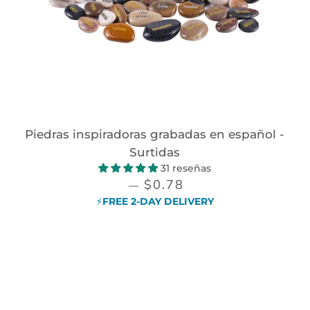
Piedras inspiradoras grabadas en español -
Surtidas
31 reseñas
PRECIO DE VENTA
$0.78
—
⚡FREE 2-DAY DELIVERY